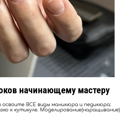
роков начинающему мастеру
ы освоите ВСЕ виды маникюра и педикюра:
изко к кутикуле. Моделирование(наращивание)