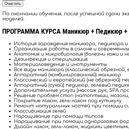
Очистить
По окончании обучения, после успешной сдачи э
моделей.
ПРОГРАММА КУРСА Маникюр + Педикюр +
История зарождения маникюра, педикюра и
Организация работы в салоне и современны
Анатомия и микробиология (болезни кожи и н
Дезинфекция и стерилизация
Материаловедение и инструменты
Все виды маникюра (классический обрезной, 
Аппаратный (комбинированный) маникюр
Классический и европейский (не обрезной) п
Аппаратный (сухой) педикюр, гелевый педик
Дополнительные услуги (массаж рук, SPA пр
Решение проблем стоп (натоптыши, мозоли,
Покрытие лаком, гель-лаком под кутикулу
Ремонт натуральных ногтей при помощи с
Классификация гелей
Наращивание при помощи типсов
Наращивание при помощи одноразовых фор
Дизайн лаком, гель-лаком, жидкими цветными