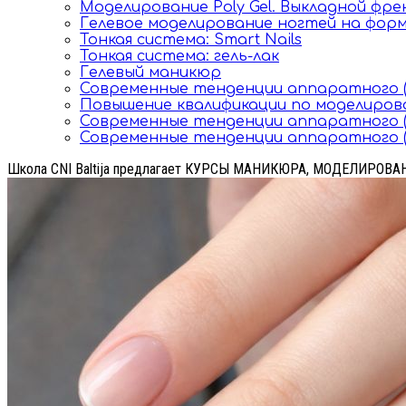
Моделирование Poly Gel. Выкладной фре
Гелевое моделирование ногтей на фор
Тонкая система: Smart Nails
Тонкая система: гель-лак
Гелевый маникюр
Современные тенденции аппаратного 
Повышение квалификации по моделиро
Современные тенденции аппаратного (
Современные тенденции аппаратного (
Школа CNI Baltija предлагает КУРСЫ МАНИКЮРА, МОДЕЛИРОВ