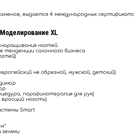
кзаменов, выдается 4 международных сертификата.
 Моделирование XL
 наращивания ногтей
е тенденции салонного бизнеса
огтей)
европейский не обрезной, мужской, детский)
едикюр
юр
оцедура, парафинотерапия для рук)
 вросший ноготь)
истемы Smart
м*
 гелями