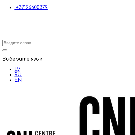
+37126600379
Выберите язык
LV
RU
EN