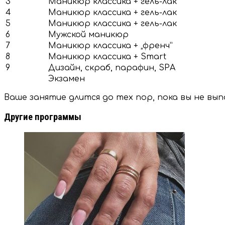
3
Маникюр классика + гель-лак
4
Маникюр классика + гель-лак
5
Маникюр классика + гель-лак
6
Мужской маникюр
7
Маникюр классика + „френч”
8
Маникюр классика + Smart
9
Дизайн, скраб, парафин, SPA
Экзамен
Ваше занятие длится до тех пор, пока вы не вып
Другие программы