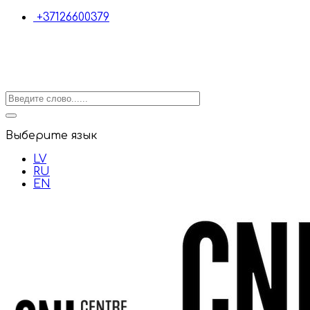
+37126600379
Выберите язык
LV
RU
EN