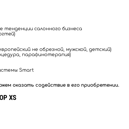
е тенденции салонного бизнеса
огтей)
европейский не обрезной, мужской, детский)
роцедура, парафинотерапия)
истемы Smart
ожем оказать содействие в его приобретении.
ЮР XS