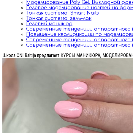
Моделирование Poly Gel. Выкладной фре
Гелевое моделирование ногтей на фор
Тонкая система: Smart Nails
Тонкая система: гель-лак
Гелевый маникюр
Современные тенденции аппаратного 
Повышение квалификации по моделиро
Современные тенденции аппаратного (
Современные тенденции аппаратного (
Школа CNI Baltija предлагает КУРСЫ МАНИКЮРА, МОДЕЛИРОВ