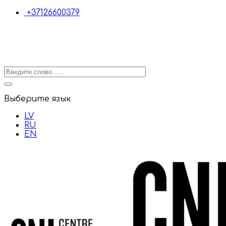
+37126600379
Выберите язык
LV
RU
EN