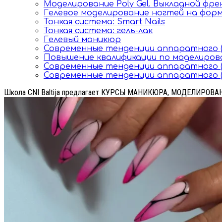
Моделирование Poly Gel. Выкладной фре
Гелевое моделирование ногтей на фор
Тонкая система: Smart Nails
Тонкая система: гель-лак
Гелевый маникюр
Современные тенденции аппаратного 
Повышение квалификации по моделиро
Современные тенденции аппаратного (
Современные тенденции аппаратного (
Школа CNI Baltija предлагает КУРСЫ МАНИКЮРА, МОДЕЛИРОВ