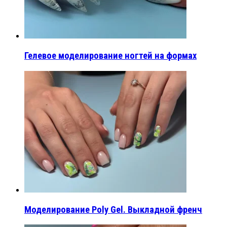
Гелевое моделирование ногтей на формах
Моделирование Poly Gel. Выкладной френч