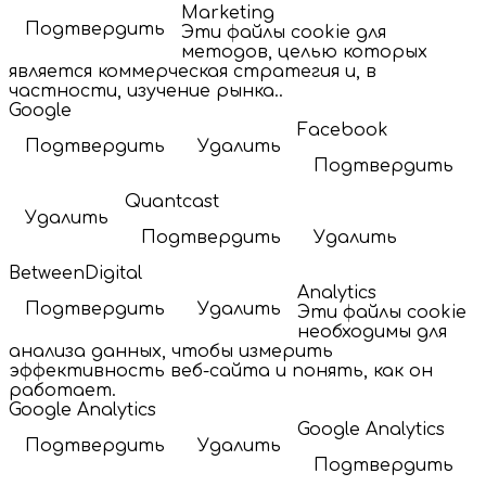
Marketing
Подтвердить
Эти файлы cookie для
методов, целью которых
является коммерческая стратегия и, в
частности, изучение рынка..
Google
Facebook
Подтвердить
Удалить
Подтвердить
Quantcast
Удалить
Подтвердить
Удалить
BetweenDigital
Analytics
Подтвердить
Удалить
Эти файлы cookie
необходимы для
анализа данных, чтобы измерить
эффективность веб-сайта и понять, как он
работает.
Google Analytics
Google Analytics
Подтвердить
Удалить
Подтвердить