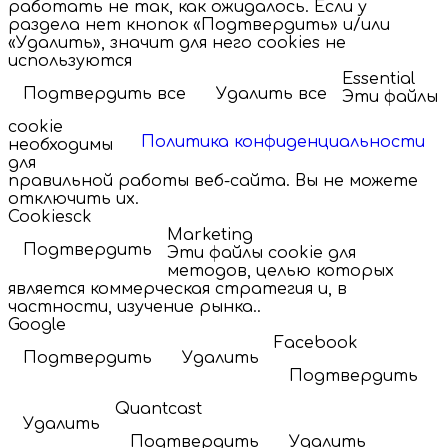
работать не так, как ожидалось. Если у
раздела нет кнопок «Подтвердить» и/или
«Удалить», значит для него cookies не
используются
Essential
Подтвердить все
Удалить все
Эти файлы
cookie
Политика конфиденциальности
необходимы
для
правильной работы веб-сайта. Вы не можете
отключить их.
Cookiesck
Marketing
Подтвердить
Эти файлы cookie для
методов, целью которых
является коммерческая стратегия и, в
частности, изучение рынка..
Google
Facebook
Подтвердить
Удалить
Подтвердить
Quantcast
Удалить
Подтвердить
Удалить