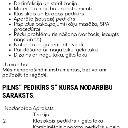
Dezinfekcija un sterilizācija
Materiāla mācība un instrumenti
Klasiskais un Eiropas pedikīrs
Aparāta (sausais) pedikīrs
Papildus pakalpojumi (kāju masāža, SPA
procedūra)
Pēdu problēmu risināšana (varžacis, ieaugts
nags un t.t.)
Naturāla naga remonta veidi
Pārklāšana ar nagu laku, gēla laku
Dizains ar nagu laku, gēla laku
Uzmanību!
Mēs nenodrošinām instrumentus, bet varam
palīdzēt to iegādē.
PILNS” PEDIKĪRS S” KURSA NODARBĪBU
SARAKSTS.
Nodarbība
Apraksts
1
Teorija
2
Klasiskais pedikīrs + gela laka
Kombinētais aparata pedikīrs + gela