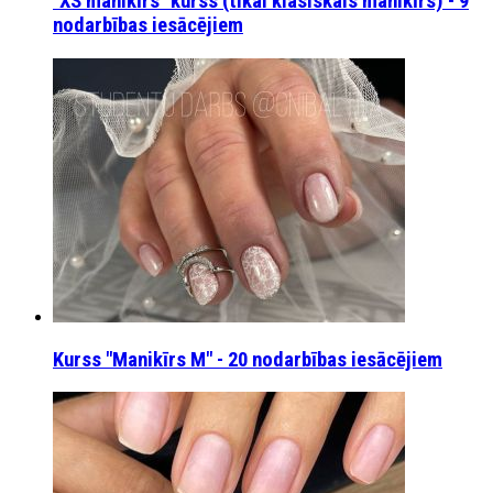
"XS manikīrs" kurss (tikai klasiskais manikīrs) - 9
nodarbības iesācējiem
Kurss "Manikīrs M" - 20 nodarbības iesācējiem