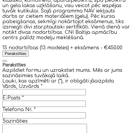
klasisko, kombinēto, aparatpedikīru, spa pedikīru
un gela lakas uzklāšanu, visu veicot pēc iespējas
tuvāk kutikulai. Šajā programma NAV iekļauts
darbs ar cietiem materiāliem (gelu). Pēc kursa
pabeigšanas, sekmīgi nokārtojot eksāmenus, tiks
izsniegti divi starptautiski sertifikāti. Vienā dienā var
notikt divas nodarbības. CNI Baltija apmācību
centrs palīdz modeļu meklēšanā.
15 nodarbības (13 modeles) + eksāmens -
€450.00
Pierakstīties
Pierakstīties
Aizpildiet formu un uzrakstiet mums. Mēs ar jums
sazināsimies tuvākajā laikā.
Lauki, kas apzīmēti ar (*), ir obligāti jāaizpilda
Vārds, Uzvārds
*
E-Pasts
*
Telefona Nr.
*
Sazināties