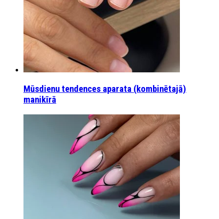
Mūsdienu tendences aparata (kombinētajā)
manikīrā