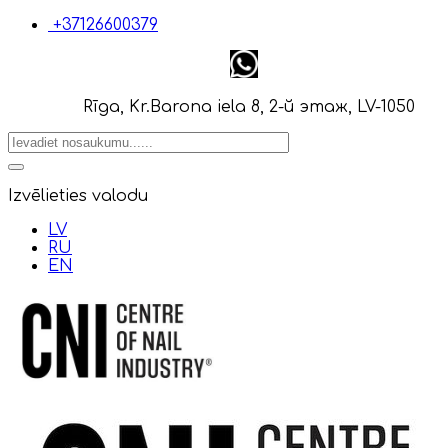
+37126600379
Rīga, Kr.Barona iela 8, 2-й этаж, LV-1050
Izvēlieties valodu
LV
RU
EN