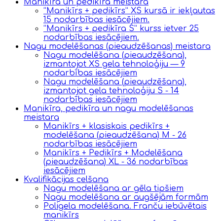
Manikīra un pedikīra meistara
“Manikīrs + pedikīrs” XS kursā ir iekļautas
15 nodarbības iesācējiem.
“Manikīrs + pedikīra S” kurss ietver 25
nodarbības iesācējiem.
Nagu modelēšanas (pieaudzēšanas) meistara
Nagu modelēšana (pieaudzēšana),
izmantojot XS gela tehnoloģiju — 9
nodarbības iesācējiem
Nagu modelēšana (pieaudzēšana),
izmantojot gela tehnoloģiju S - 14
nodarbības iesācējiem
Manikīra, pedikīra un nagu modelēšanas
meistara
Manikīrs + klasiskais pedikīrs +
modelēšana (pieaudzēšana) M - 26
nodarbības iesācējiem
Manikīrs + Pedikīrs + Modelēšana
(pieaudzēšana) XL - 36 nodarbības
iesācējiem
Kvalifikācijas celšana
Nagu modelēšana ar gēla tipšiem
Nagu modelēšana ar augšējām formām
Poligela modelēšana. Franču iebūvētais
manikīrs