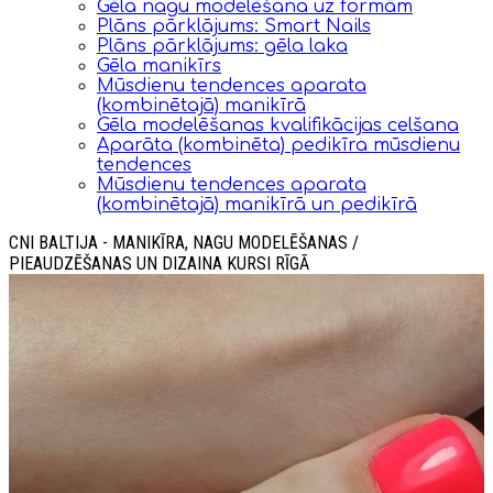
Gēla nagu modelēšana uz formām
Plāns pārklājums: Smart Nails
Plāns pārklājums: gēla laka
Gēla manikīrs
Mūsdienu tendences aparata
(kombinētajā) manikīrā
Gēla modelēšanas kvalifikācijas celšana
Aparāta (kombinēta) pedikīra mūsdienu
tendences
Mūsdienu tendences aparata
(kombinētajā) manikīrā un pedikīrā
CNI BALTIJA - MANIKĪRA, NAGU MODELĒŠANAS /
PIEAUDZĒŠANAS UN DIZAINA KURSI RĪGĀ