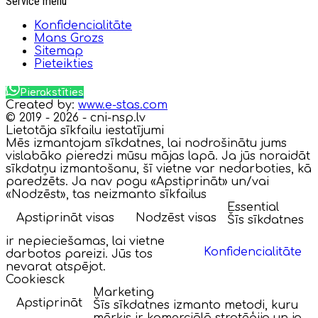
Service menu
Konfidencialitāte
Mans Grozs
Sitemap
Pieteikties
Pierakstīties
Created by:
www.e-stas.com
© 2019 - 2026 - cni-nsp.lv
Lietotāja sīkfailu iestatījumi
Mēs izmantojam sīkdatnes, lai nodrošinātu jums
vislabāko pieredzi mūsu mājas lapā. Ja jūs noraidāt
sīkdatņu izmantošanu, šī vietne var nedarboties, kā
paredzēts. Ja nav pogu «Apstiprināt» un/vai
«Nodzēst», tas neizmanto sīkfailus
Essential
Apstiprināt visas
Nodzēst visas
Šīs sīkdatnes
ir nepieciešamas, lai vietne
Konfidencialitāte
darbotos pareizi. Jūs tos
nevarat atspējot.
Cookiesck
Marketing
Apstiprināt
Šīs sīkdatnes izmanto metodi, kuru