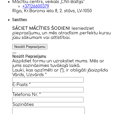
Mācību centrs, veikals „CNI-Baltija”
+37126600379
Rīga, Kr.Barona iela 8, 2. stāvs, LV-1050
Saistīties
SĀCIET MĀCĪTIES ŠODIEN!
Iesniedziet
pieprasījumu, un mēs atradīsim perfektu kursu
jūsu sākumam vai attīstībai.
Nosūtīt Pieprasījumu
Nosūtīt Pieprasījumu
Aizpildiet formu un uzrakstiet mums. Mēs ar
jums sazināsimies tuvākajā laikā.
Lauki, kas apzīmēti ar (*), ir obligāti jāaizpilda
Vārds, Uzvārds
*
E-Pasts
*
Telefona Nr.
*
Sazināties