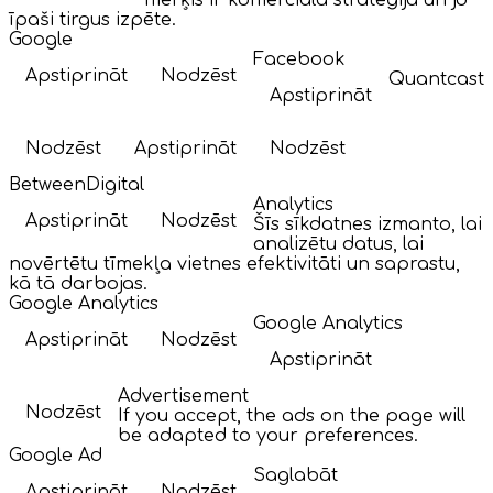
mērķis ir komerciālā stratēģija un jo
īpaši tirgus izpēte.
Google
Facebook
Apstiprināt
Nodzēst
Quantcast
Apstiprināt
Nodzēst
Apstiprināt
Nodzēst
BetweenDigital
Analytics
Apstiprināt
Nodzēst
Šīs sīkdatnes izmanto, lai
analizētu datus, lai
novērtētu tīmekļa vietnes efektivitāti un saprastu,
kā tā darbojas.
Google Analytics
Google Analytics
Apstiprināt
Nodzēst
Apstiprināt
Advertisement
Nodzēst
If you accept, the ads on the page will
be adapted to your preferences.
Google Ad
Saglabāt
Apstiprināt
Nodzēst