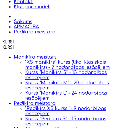
Kontakti
Kļūt par modeli
Sākums
APMĀCĪBA
Pedikīra meistara
KURSI
KURSI
Manikīra meistars
"XS manikīrs" kurss (tikai klasiskais
manikīrs) - 9 nodarbības iesācējiem
Kurss "Manikīrs S" - 13 nodarbības
iesācējiem
Kurss "Manikīrs M" - 20 nodarbības
iesācējiem
Kurss "Manikīrs L" - 24 nodarbības
iesācējiem
Pedikīra meistara
"Pedikīrs XS kurss “- 9 nodarbības
iesācējiem
Kurss “Pedikīra S” - 15 nodarbības
iesācējiem.