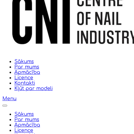
Sākums
Par mums
Apmācība
Licence
Kontakti
Kļūt par modeli
Menu
Sākums
Par mums
Apmācība
Licence