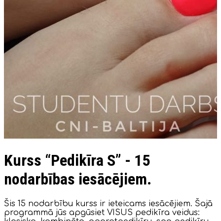
Kurss “Pedikīra S” - 15
nodarbības iesācējiem.
Šis 15 nodarbību kurss ir ieteicams iesācējiem. Šajā
programmā jūs apgūsiet VISUS pedikīra veidus: