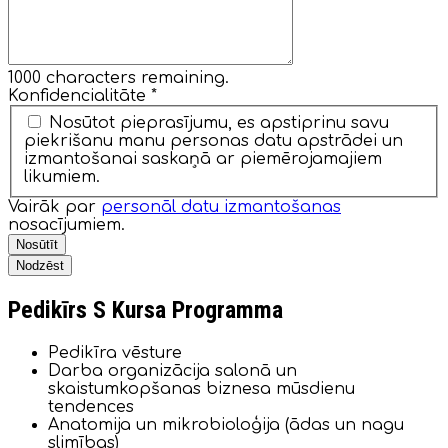
1000
characters remaining.
Konfidencialitāte
*
Nosūtot pieprasījumu, es apstiprinu savu
piekrišanu manu personas datu apstrādei un
izmantošanai saskaņā ar piemērojamajiem
likumiem.
Vairāk par
personāl datu izmantošanas
nosacījumiem.
Nosūtīt
Nodzēst
Pedikīrs S Kursa Programma
Pedikīra vēsture
Darba organizācija salonā un
skaistumkopšanas biznesa mūsdienu
tendences
Anatomija un mikrobioloģija (ādas un nagu
slimības)