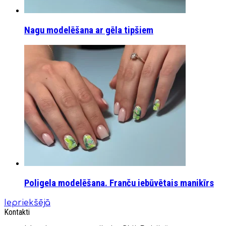
Nagu modelēšana ar gēla tipšiem
Poligela modelēšana. Franču iebūvētais manikīrs
Iepriekšējā
Kontakti