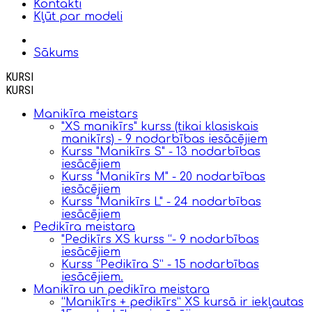
Kontakti
Kļūt par modeli
Sākums
KURSI
KURSI
Manikīra meistars
"XS manikīrs" kurss (tikai klasiskais
manikīrs) - 9 nodarbības iesācējiem
Kurss "Manikīrs S" - 13 nodarbības
iesācējiem
Kurss "Manikīrs M" - 20 nodarbības
iesācējiem
Kurss "Manikīrs L" - 24 nodarbības
iesācējiem
Pedikīra meistara
"Pedikīrs XS kurss “- 9 nodarbības
iesācējiem
Kurss “Pedikīra S” - 15 nodarbības
iesācējiem.
Manikīra un pedikīra meistara
“Manikīrs + pedikīrs” XS kursā ir iekļautas