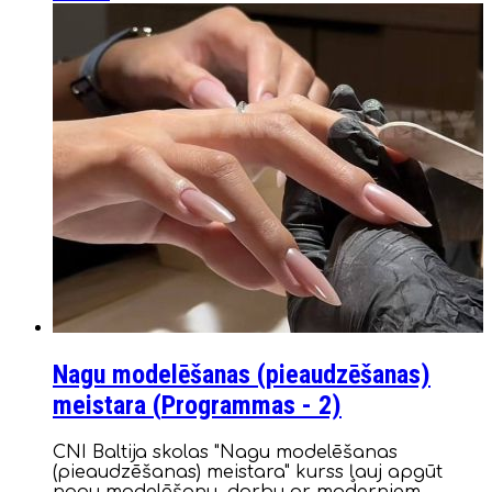
Nagu modelēšanas (pieaudzēšanas)
meistara (
Programmas
- 2)
CNI Baltija skolas "Nagu modelēšanas
(pieaudzēšanas) meistara" kurss ļauj apgūt