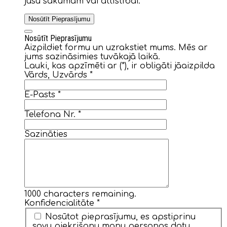
jūsu sākumam vai attīstībai.
Nosūtīt Pieprasījumu
Nosūtīt Pieprasījumu
Aizpildiet formu un uzrakstiet mums. Mēs ar
jums sazināsimies tuvākajā laikā.
Lauki, kas apzīmēti ar (*), ir obligāti jāaizpilda
Vārds, Uzvārds
*
E-Pasts
*
Telefona Nr.
*
Sazināties
1000
characters remaining.
Konfidencialitāte
*
Nosūtot pieprasījumu, es apstiprinu
savu piekrišanu manu personas datu