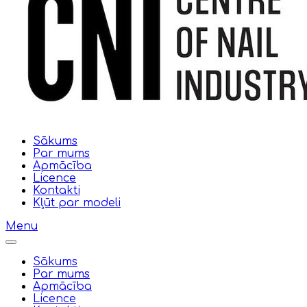
Sākums
Par mums
Apmācība
Licence
Kontakti
Kļūt par modeli
Menu
Sākums
Par mums
Apmācība
Licence