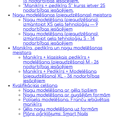
15 nodarbības iesācējiem.
“Manikīrs + pedikīra S” kurss ietver 25
nodarbības iesācējiem.
Nagu modelēšanas (pieaudzēšanas) meistara
Nagu modelēšana (pieaudzēšana),
izmantojot XS gela tehnoloģiju — 9
nodarbības iesācējiem
Nagu modelēšana (pieaudzēšana),
izmantojot gela tehnoloģiju S - 14
nodarbības iesācējiem
Manikīra, pedikīra un nagu modelēšanas
meistara
Manikīrs + klasiskais pedikīrs +
modelēšana (pieaudzēšana) M - 26
nodarbības iesācējiem
Manikīrs + Pedikīrs + Modelēšana
(pieaudzēšana) XL - 36 nodarbības
iesācējiem
Kvalifikācijas celšana
Nagu modelēšana ar gēla tipšiem
Nagu modelēšana ar augšējām formām
Poligela modelēšana. Franču iebūvētais
manikīrs
Gēla nagu modelēšana uz formām
Plāns pārklājums: Smart Nails