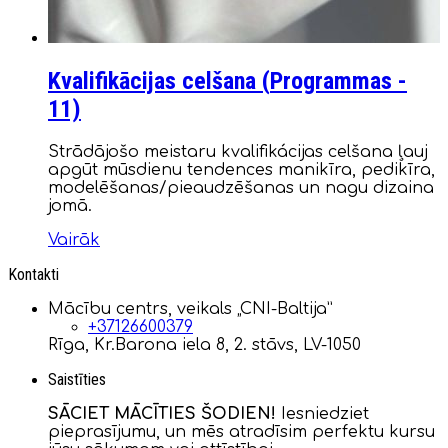
Kvalifikācijas celšana (
Programmas
-
11)
Strādājošo meistaru kvalifikácijas celšana ļauj
apgūt mūsdienu tendences manikīra, pedikīra,
modelēšanas/pieaudzēšanas un nagu dizaina
jomā.
Vairāk
Kontakti
Mācību centrs, veikals „CNI-Baltija”
+37126600379
Rīga, Kr.Barona iela 8, 2. stāvs, LV-1050
Saistīties
SĀCIET MĀCĪTIES ŠODIEN!
Iesniedziet
pieprasījumu, un mēs atradīsim perfektu kursu