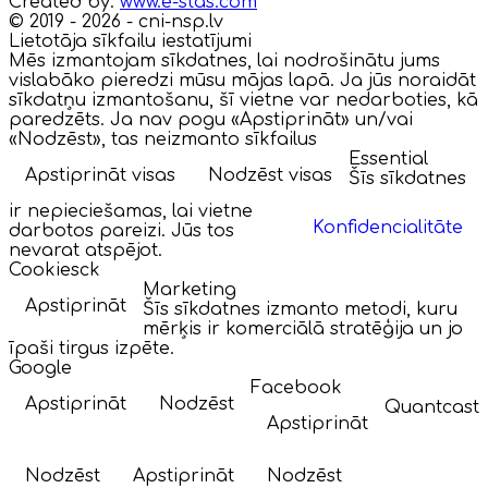
Created by:
www.e-stas.com
© 2019 - 2026 - cni-nsp.lv
Lietotāja sīkfailu iestatījumi
Mēs izmantojam sīkdatnes, lai nodrošinātu jums
vislabāko pieredzi mūsu mājas lapā. Ja jūs noraidāt
sīkdatņu izmantošanu, šī vietne var nedarboties, kā
paredzēts. Ja nav pogu «Apstiprināt» un/vai
«Nodzēst», tas neizmanto sīkfailus
Essential
Apstiprināt visas
Nodzēst visas
Šīs sīkdatnes
ir nepieciešamas, lai vietne
Konfidencialitāte
darbotos pareizi. Jūs tos
nevarat atspējot.
Cookiesck
Marketing
Apstiprināt
Šīs sīkdatnes izmanto metodi, kuru
mērķis ir komerciālā stratēģija un jo
īpaši tirgus izpēte.
Google
Facebook
Apstiprināt
Nodzēst
Quantcast
Apstiprināt
Nodzēst
Apstiprināt
Nodzēst