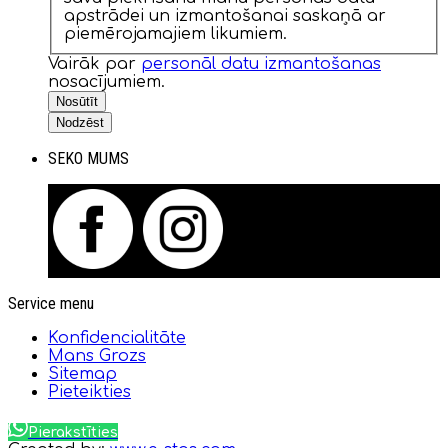
apstrādei un izmantošanai saskaņā ar
piemērojamajiem likumiem.
Vairāk par
personāl datu izmantošanas
nosacījumiem.
Nosūtīt
Nodzēst
SEKO MUMS
Service menu
Konfidencialitāte
Mans Grozs
Sitemap
Pieteikties
Pierakstīties