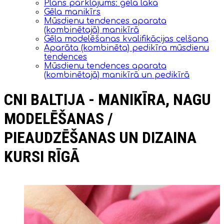
Plāns pārklājums: gēla laka
Gēla manikīrs
Mūsdienu tendences aparata
(kombinētajā) manikīrā
Gēla modelēšanas kvalifikācijas celšana
Aparāta (kombinēta) pedikīra mūsdienu
tendences
Mūsdienu tendences aparata
(kombinētajā) manikīrā un pedikīrā
CNI BALTIJA - MANIKĪRA, NAGU
MODELĒŠANAS /
PIEAUDZĒŠANAS UN DIZAINA
KURSI RĪGĀ