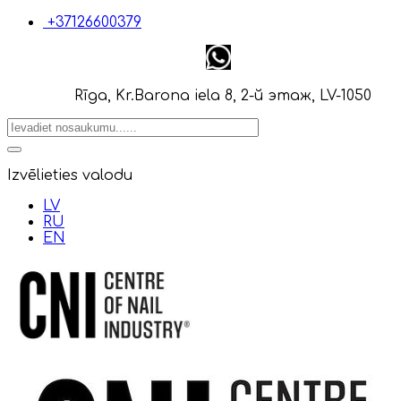
+37126600379
Rīga, Kr.Barona iela 8, 2-й этаж, LV-1050
Izvēlieties valodu
LV
RU
EN