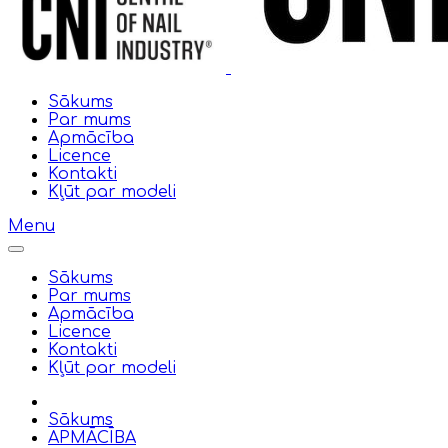
Sākums
Par mums
Apmācība
Licence
Kontakti
Kļūt par modeli
Menu
Sākums
Par mums
Apmācība
Licence
Kontakti
Kļūt par modeli
Sākums
APMĀCĪBA