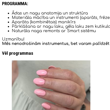
PROGRAMMA:
Ādas un nagu anatomija un struktūra
Materiāla mācība un instrumenti (aparāts, frēze
Aparāta (kombinētais) manikīrs
Pārklāšana ar nagu laku, gēla laku zem kutikula
Naturāla naga remonts ar Smart sistēmu
Uzmanību!
Mēs nenodrošinām instrumentus, bet varam palīdzēt 
Vēl programmas