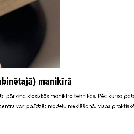
binētajā) manikīrā
bi pārzina klasiskās manikīra tehnikas. Pēc kursa pabei
centrs var palīdzēt modeļu meklēšanā. Visas praktis