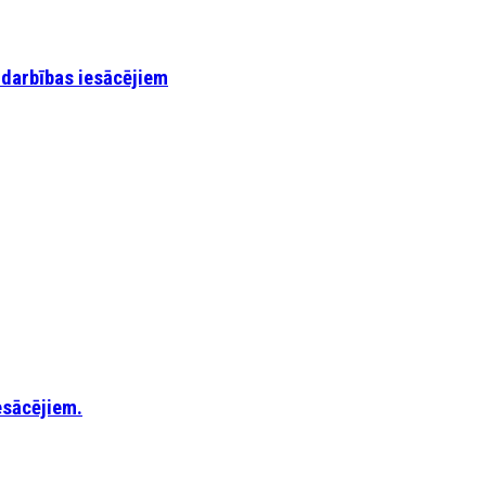
nodarbības iesācējiem
esācējiem.