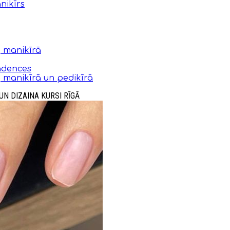
nikīrs
 manikīrā
ndences
 manikīrā un pedikīrā
UN DIZAINA KURSI RĪGĀ