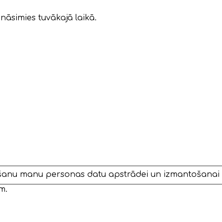
nāsimies tuvākajā laikā.
rišanu manu personas datu apstrādei un izmantošanai
m.