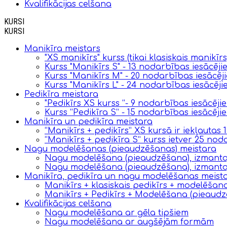
Kvalifikācijas celšana
KURSI
KURSI
Manikīra meistars
"XS manikīrs" kurss (tikai klasiskais manikīr
Kurss "Manikīrs S" - 13 nodarbības iesācēji
Kurss "Manikīrs M" - 20 nodarbības iesācēj
Kurss "Manikīrs L" - 24 nodarbības iesācēj
Pedikīra meistara
"Pedikīrs XS kurss “- 9 nodarbības iesācēji
Kurss “Pedikīra S” - 15 nodarbības iesācēji
Manikīra un pedikīra meistara
“Manikīrs + pedikīrs” XS kursā ir iekļautas
“Manikīrs + pedikīra S” kurss ietver 25 nod
Nagu modelēšanas (pieaudzēšanas) meistara
Nagu modelēšana (pieaudzēšana), izmantoj
Nagu modelēšana (pieaudzēšana), izmantojo
Manikīra, pedikīra un nagu modelēšanas meist
Manikīrs + klasiskais pedikīrs + modelēša
Manikīrs + Pedikīrs + Modelēšana (pieaudz
Kvalifikācijas celšana
Nagu modelēšana ar gēla tipšiem
Nagu modelēšana ar augšējām formām