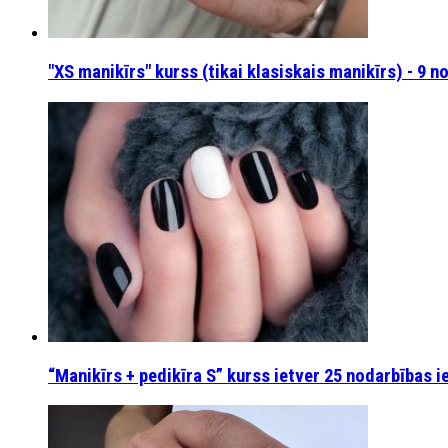
"XS manikīrs" kurss (tikai klasiskais manikīrs) - 9 
“Manikīrs + pedikīra S” kurss ietver 25 nodarbības i