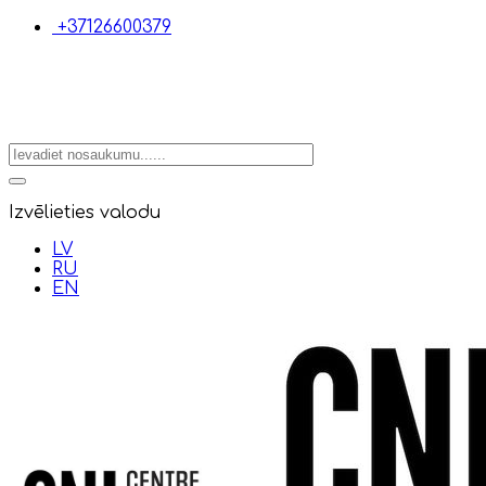
+37126600379
Izvēlieties valodu
LV
RU
EN