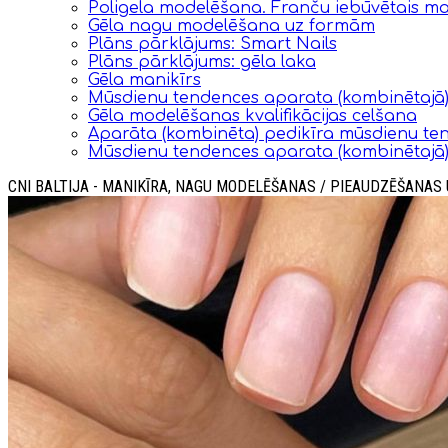
Poligela modelēšana. Franču iebūvētais ma
Gēla nagu modelēšana uz formām
Plāns pārklājums: Smart Nails
Plāns pārklājums: gēla laka
Gēla manikīrs
Mūsdienu tendences aparata (kombinētajā)
Gēla modelēšanas kvalifikācijas celšana
Aparāta (kombinēta) pedikīra mūsdienu te
Mūsdienu tendences aparata (kombinētajā)
CNI BALTIJA - MANIKĪRA, NAGU MODELĒŠANAS / PIEAUDZĒŠANAS 