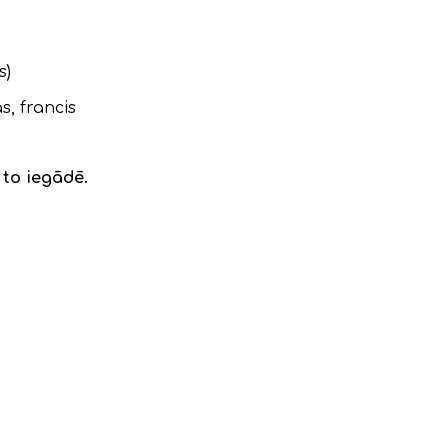
s)
s, francis
to iegādē.