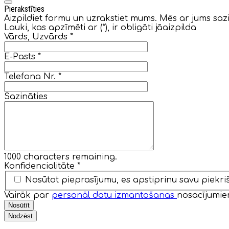
Pierakstīties
Aizpildiet formu un uzrakstiet mums. Mēs ar jums sazi
Lauki, kas apzīmēti ar (*), ir obligāti jāaizpilda
Vārds, Uzvārds
*
E-Pasts
*
Telefona Nr.
*
Sazināties
1000
characters remaining.
Konfidencialitāte
*
Nosūtot pieprasījumu, es apstiprinu savu piek
Vairāk par
personāl datu izmantošanas
nosacījumie
Nosūtīt
Nodzēst