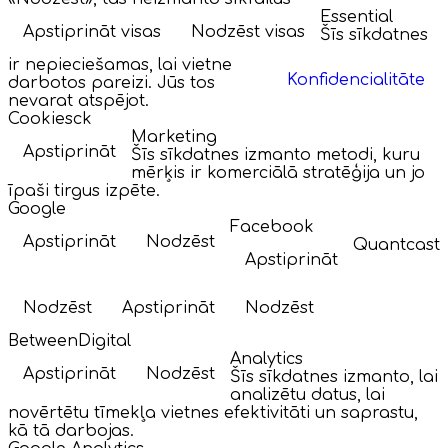
Essential
Apstiprināt visas
Nodzēst visas
Šīs sīkdatnes
ir nepieciešamas, lai vietne
Konfidencialitāte
darbotos pareizi. Jūs tos
nevarat atspējot.
Cookiesck
Marketing
Apstiprināt
Šīs sīkdatnes izmanto metodi, kuru
mērķis ir komerciālā stratēģija un jo
īpaši tirgus izpēte.
Google
Facebook
Apstiprināt
Nodzēst
Quantcast
Apstiprināt
Nodzēst
Apstiprināt
Nodzēst
BetweenDigital
Analytics
Apstiprināt
Nodzēst
Šīs sīkdatnes izmanto, lai
analizētu datus, lai
novērtētu tīmekļa vietnes efektivitāti un saprastu,
kā tā darbojas.