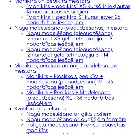
Manikīra un pedikīra meistara
“Manikīrs + pedikīrs” XS kursā ir iekļautas
15 nodarbības iesācējiem.
“Manikīrs + pedikīra S” kurss ietver 25
nodarbības iesācējiem.
Nagu modelēšanas (pieaudzēšanas) meistara
Nagu modelēšana (pieaudzēšana),
izmantojot XS gela tehnoloģiju — 9
nodarbības iesācējiem
Nagu modelēšana (pieaudzēšana),
izmantojot gela tehnoloģiju S - 14
nodarbības iesācējiem
Manikīra, pedikīra un nagu modelēšanas
meistara
Manikīrs + klasiskais pedikīrs +
modelēšana (pieaudzēšana) M - 26
nodarbības iesācējiem
Manikīrs + Pedikīrs + Modelēšana
(pieaudzēšana) XL - 36 nodarbības
iesācējiem
Kvalifikācijas celšana
Nagu modelēšana ar gēla tipšiem
Nagu modelēšana ar augšējām formām
Poligela modelēšana. Franču iebūvētais
manikīrs