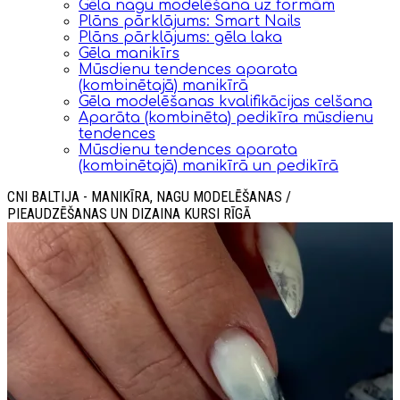
Gēla nagu modelēšana uz formām
Plāns pārklājums: Smart Nails
Plāns pārklājums: gēla laka
Gēla manikīrs
Mūsdienu tendences aparata
(kombinētajā) manikīrā
Gēla modelēšanas kvalifikācijas celšana
Aparāta (kombinēta) pedikīra mūsdienu
tendences
Mūsdienu tendences aparata
(kombinētajā) manikīrā un pedikīrā
CNI BALTIJA - MANIKĪRA, NAGU MODELĒŠANAS /
PIEAUDZĒŠANAS UN DIZAINA KURSI RĪGĀ