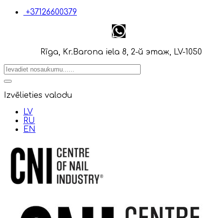
+37126600379
Rīga, Kr.Barona iela 8, 2-й этаж, LV-1050
Izvēlieties valodu
LV
RU
EN