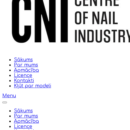
Sākums
Par mums
Apmācība
Licence
Kontakti
Kļūt par modeli
Menu
Sākums
Par mums
Apmācība
Licence