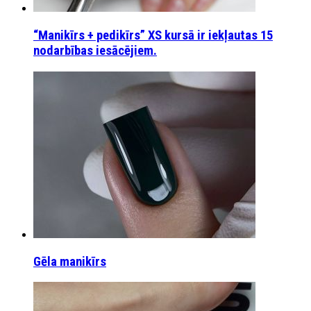
“Manikīrs + pedikīrs” XS kursā ir iekļautas 15
nodarbības iesācējiem.
Gēla manikīrs