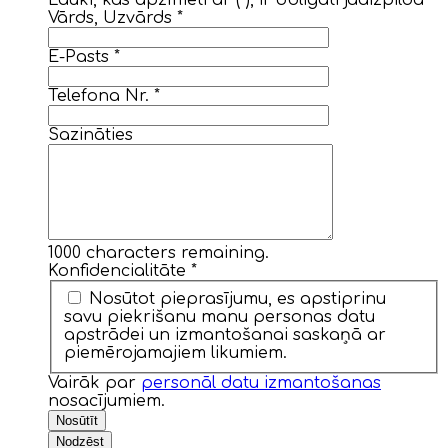
Lauki, kas apzīmēti ar (*), ir obligāti jāaizpilda
Vārds, Uzvārds
*
E-Pasts
*
Telefona Nr.
*
Sazināties
1000
characters remaining.
Konfidencialitāte
*
Nosūtot pieprasījumu, es apstiprinu
savu piekrišanu manu personas datu
apstrādei un izmantošanai saskaņā ar
piemērojamajiem likumiem.
Vairāk par
personāl datu izmantošanas
nosacījumiem.
Nosūtīt
Nodzēst