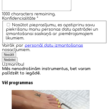
1000
characters remaining.
Konfidencialitāte
*
Nosūtot pieprasījumu, es apstiprinu savu
piekrišanu manu personas datu apstrādei un
izmantošanai saskaņā ar piemērojamajiem
likumiem.
Vairāk par
personāl datu izmantošanas
nosacījumiem.
Nosūtīt
Nodzēst
Uzmanību!
Mēs nenodrošinām instrumentus, bet varam
palīdzēt to iegādē.
Vēl programmas