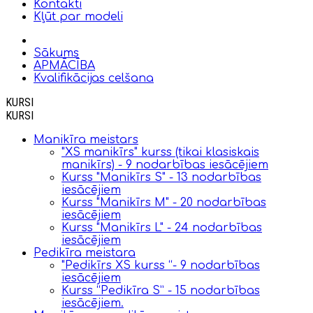
Kontakti
Kļūt par modeli
Sākums
APMĀCĪBA
Kvalifikācijas celšana
KURSI
KURSI
Manikīra meistars
"XS manikīrs" kurss (tikai klasiskais
manikīrs) - 9 nodarbības iesācējiem
Kurss "Manikīrs S" - 13 nodarbības
iesācējiem
Kurss "Manikīrs M" - 20 nodarbības
iesācējiem
Kurss "Manikīrs L" - 24 nodarbības
iesācējiem
Pedikīra meistara
"Pedikīrs XS kurss “- 9 nodarbības
iesācējiem
Kurss “Pedikīra S” - 15 nodarbības
iesācējiem.