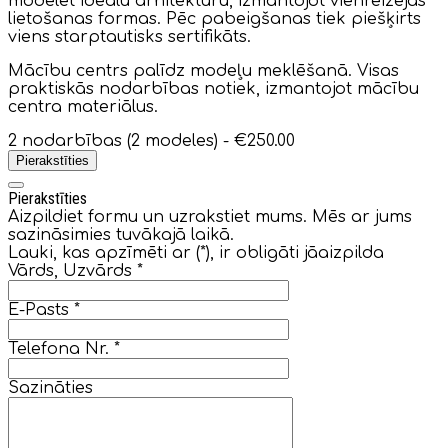
modelēt ideālu arhitekturu, izmantojot vienreizējās
lietošanas formas. Pēc pabeigšanas tiek piešķirts
viens starptautisks sertifikāts.
Mācību centrs palīdz modeļu meklēšanā. Visas
praktiskās nodarbības notiek, izmantojot mācību
centra materiālus.
2 nodarbības (2 modeles) -
€250.00
Pierakstīties
Pierakstīties
Aizpildiet formu un uzrakstiet mums. Mēs ar jums
sazināsimies tuvākajā laikā.
Lauki, kas apzīmēti ar (*), ir obligāti jāaizpilda
Vārds, Uzvārds
*
E-Pasts
*
Telefona Nr.
*
Sazināties