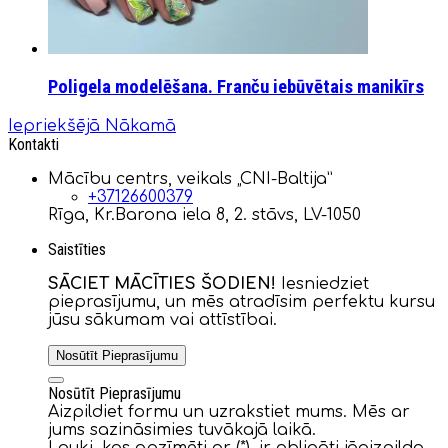
Poligela modelēšana. Franču iebūvētais manikīrs
Iepriekšējā
Nākamā
Kontakti
Mācību centrs, veikals „CNI-Baltija”
+37126600379
Rīga, Kr.Barona iela 8, 2. stāvs, LV-1050
Saistīties
SĀCIET MĀCĪTIES ŠODIEN!
Iesniedziet
pieprasījumu, un mēs atradīsim perfektu kursu
jūsu sākumam vai attīstībai.
Nosūtīt Pieprasījumu
Nosūtīt Pieprasījumu
Aizpildiet formu un uzrakstiet mums. Mēs ar
jums sazināsimies tuvākajā laikā.