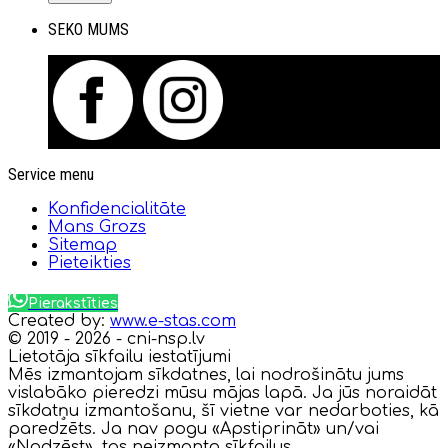
SEKO MUMS
Service menu
Konfidencialitāte
Mans Grozs
Sitemap
Pieteikties
Pierakstīties
Created by:
www.e-stas.com
© 2019 - 2026 - cni-nsp.lv
Lietotāja sīkfailu iestatījumi
Mēs izmantojam sīkdatnes, lai nodrošinātu jums
vislabāko pieredzi mūsu mājas lapā. Ja jūs noraidāt
sīkdatņu izmantošanu, šī vietne var nedarboties, kā
paredzēts. Ja nav pogu «Apstiprināt» un/vai
«Nodzēst», tas neizmanto sīkfailus